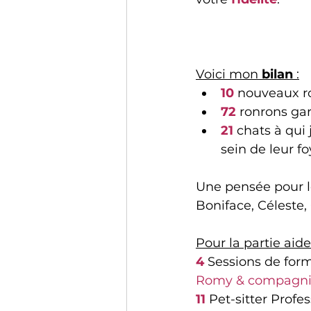
Voici mon 
bilan
 :
10 
nouveaux r
72 
ronrons ga
21 
chats à qui
sein de leur fo
Une pensée pour le
Boniface, Céleste, 
Pour la partie aid
4
 Sessions de for
Romy & compagn
11
 Pet-sitter Profe