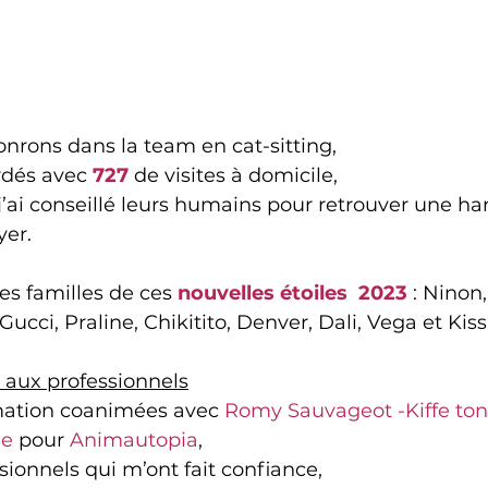
onrons
 dans la team en cat-sitting,
rdés avec 
727 
de visites à domicile
,
 j’ai conseillé leurs humains pour retrouver une h
yer.
s familles de ces 
nouvelles étoiles  2023
 : Ninon,
Gucci, Praline, Chikitito, Denver, Dali, Vega et Kiss
e aux professionnels
mation coanimées avec 
Romy Sauvageot -Kiffe ton
ie
 pour 
Animautopia
,
ssionnels qui m’ont fait confiance,