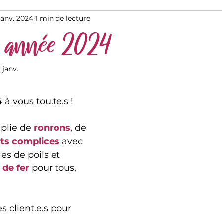
janv. 2024
1 min de lecture
 année 2024
3 janv.
à vous tou.te.s !
plie de 
ronrons
, de 
s complices
 avec 
es de poils et 
 de fer 
pour tous, 
 client.e.s pour 