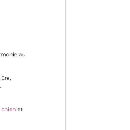
armonie au 
 Era, 
.
 chien
 et 