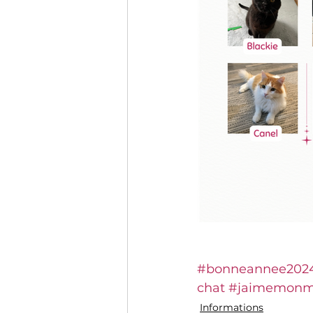
#bonneannee202
chat
#jaimemonm
Informations