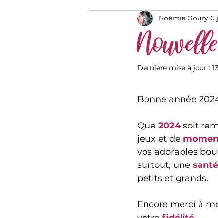
Noémie Goury
6 
Nouvelle
Dernière mise à jour :
1
Bonne année 2024 
Que 
2024
 soit rem
jeux et de 
moment
vos adorables boul
surtout, une 
santé
petits et grands.
Encore merci à mes
votre
 fidélité
.