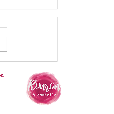
back
on