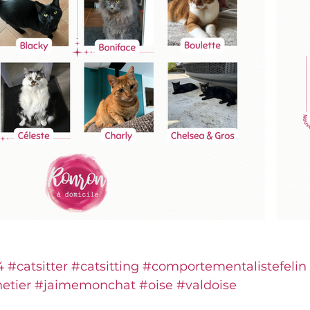
4
#catsitter
#catsitting
#comportementalistefelin
etier
#jaimemonchat
#oise
#valdoise