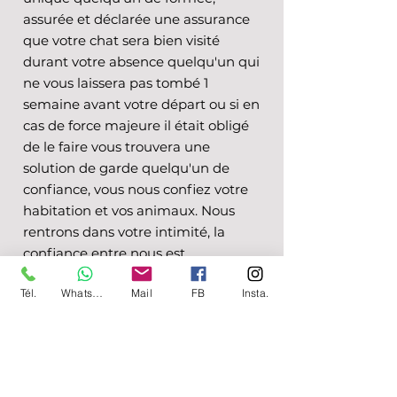
assurée et déclarée une assurance
que votre chat sera bien visité
durant votre absence quelqu'un qui
ne vous laissera pas tombé 1
semaine avant votre départ ou si en
cas de force majeure il était obligé
de le faire vous trouvera une
solution de garde quelqu'un de
confiance, vous nous confiez votre
habitation et vos animaux. Nous
rentrons dans votre intimité, la
confiance entre nous est
inéluctable quelqu'un qui connaît
Tél.
Whatsapp
Mail
FB
Insta.
les besoins du chat Attention au
choix du professionnel : Pensez à
vérifier l'assurance, le numéro siret,
les formations, la présentation du
site, le réseau, les avis Facebook et