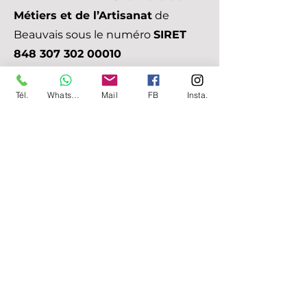
Métiers et de l’Artisanat
de
Beauvais sous le numéro
SIRET
848 307 302 00010
Assurance responsabilité civile
professionnelle auprès de
MAAF
Tél.
Whatsapp
Mail
FB
Insta.
Assurances S.A
Contact
Janvier 2019
Attestation secourisme
canin et félin
Formée par Christelle ancien