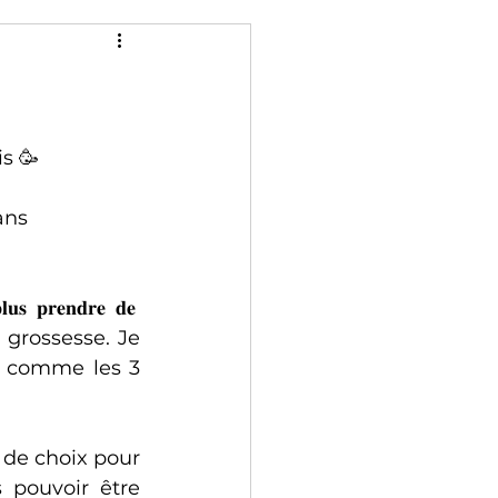
s 🥳
ans 
n de grossesse. Je 
s comme les 3 
 de choix pour 
 pouvoir être 