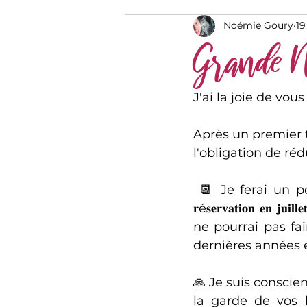
Noémie Goury
19
Grande N
J'ai la joie de vo
Après un premier t
l'obligation de ré
 📆 Je ferai un point agenda sur un autre post mais 𝐣𝐞 𝐧𝐞 𝐩𝐞𝐮𝐱 𝐩𝐥𝐮𝐬 𝐩𝐫𝐞𝐧𝐝𝐫𝐞 𝐝𝐞 
𝐫é𝐬𝐞𝐫𝐯𝐚𝐭𝐢𝐨𝐧 
ne pourrai pas fa
dernières années 
🙏 Je suis conscie
la garde de vos l