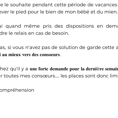
 le souhaite pendant cette période de vacances 
er le pied pour le bien de mon bébé et du mien.
'ai quand même pris des dispositions en dem
e le relais en cas de besoin.
 si vous n'avez pas de solution de garde cette année 𝐜
𝐢 𝐚𝐮 𝐦𝐢𝐞𝐮𝐱 𝐯𝐞𝐫𝐬 𝐝𝐞𝐬 𝐜𝐨𝐧𝐬𝐨𝐞𝐮𝐫𝐬. 
𝐮𝐧𝐞 𝐟𝐨𝐫𝐭𝐞 𝐝𝐞𝐦𝐚𝐧𝐝𝐞 𝐩𝐨𝐮𝐫 𝐥𝐚 𝐝𝐞𝐫𝐧𝐢è𝐫𝐞 𝐬𝐞𝐦𝐚𝐢𝐧𝐞 𝐝𝐞 
𝐨û𝐭 pour toutes mes consœurs.... les places sont donc lim
 compréhension