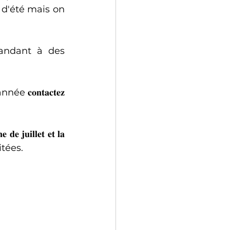
d'été mais on 
andant à des 
𝐧𝐭𝐚𝐜𝐭𝐞𝐳 
𝐮𝐢𝐥𝐥𝐞𝐭 𝐞𝐭 𝐥𝐚 
itées.