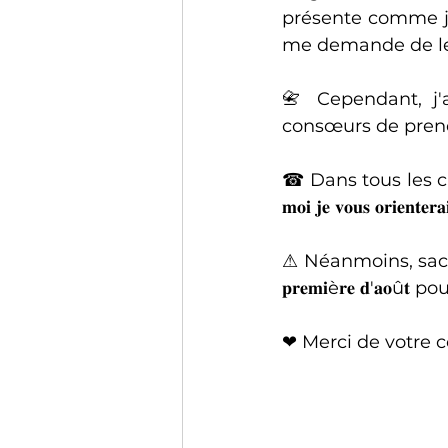
présente comme je
me demande de lev
📇 Cependant, j
consœurs de prendr
☎ Dans tous les cas,
𝐦𝐨𝐢 𝐣𝐞 𝐯𝐨𝐮𝐬 𝐨𝐫𝐢𝐞𝐧𝐭𝐞𝐫
⚠ Néanmoins, sachez qu'il y a 
𝐩𝐫𝐞𝐦𝐢è𝐫𝐞 𝐝'𝐚
❤ Merci de votre